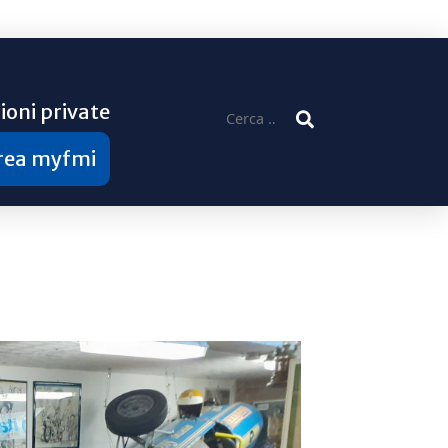
ioni private
Ricerca
per:
area myfmi