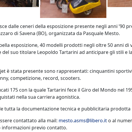
asce dalle ceneri della esposizione presente negli anni ’90 pr
Lazzaro di Savena (BO), organizzata da Pasquale Mesto.
bella esposizione, 40 modelli prodotti negli oltre 50 anni di v
 del suo titolare Leopoldo Tartarini ad anticipare gli stili e
Italjet è stata presente sono rappresentati: cinquantini sporti
funny, competizione, record, scooters.
ucati 175 con la quale Tartarini fece il Giro del Mondo nel 
uistati nella sua carriera agonistica.
le tutta la documentazione tecnica e pubblicitaria prodotta 
sere contattato alla mail:
mesto.asms@libero.it
o al numer
 o informazioni previo contatto.