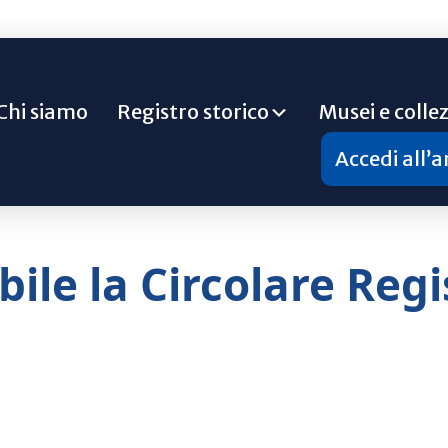
Chi siamo
Registro storico
Musei e collez
Accedi all’
bile la Circolare Regi