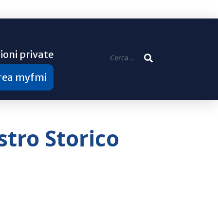
ioni private
Ricerca
per:
area myfmi
stro Storico