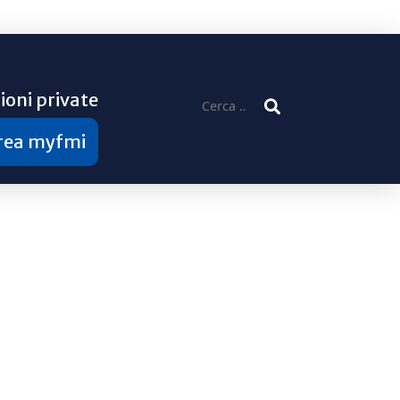
ioni private
Ricerca
per:
area myfmi