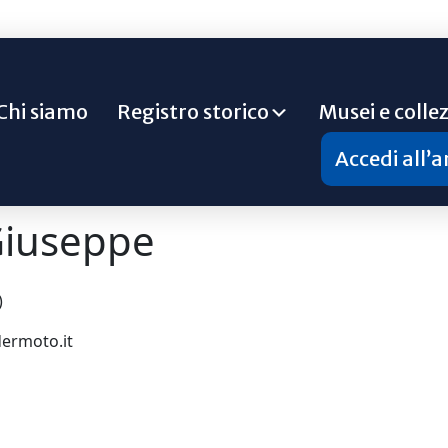
Chi siamo
Registro storico
Musei e collez
Accedi all’
iuseppe
)
dermoto.it